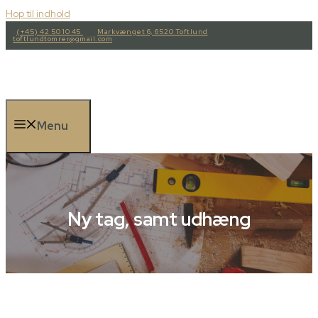
Hop til indhold
(+45) 42 50 10 45
Markvænget 6, 6520 Toftlund
toftlundtomrer@gmail.com
Menu
Ny tag, samt udhæng