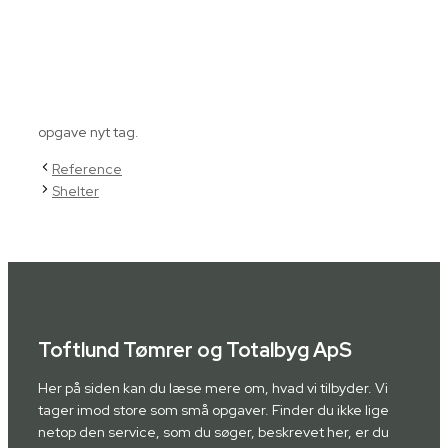
opgave nyt tag.
Reference
Shelter
Toftlund Tømrer og Totalbyg ApS
Her på siden kan du læse mere om, hvad vi tilbyder. Vi
tager imod store som små opgaver. Finder du ikke lige
netop den service, som du søger, beskrevet her, er du