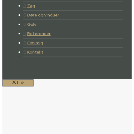
Tag
Døre og vinduer
Gulv
Referencer
Om mig
Kontakt
Luk