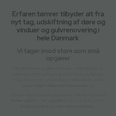
Erfaren tømrer tilbyder alt fra
nyt tag, udskiftning af døre og
vinduer og gulvrenovering i
hele Danmark
Vi tager imod store som små
opgaver
Her på siden kan du læse mere om, hvad vi tilbyder. Vi
tager imod store som små opgaver. Finder du ikke lige
netop den service, som du søger, beskrevet her, er du
stadig meget velkommen til at kontakte os.
Vi prøver altid at finde en god løsning, der lever op til dine
ønsker og behov. Det vigtigste for os er, at vores kunder
er glade og tilfredse med vores samarbejde.