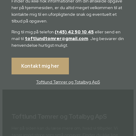
Finder du ikke nok informationer om din ønskede opgave
her på hjemmesiden, er du altid meget velkommen til at
kontakte mig til en uforpligtende snak og eventuelt et
tilbud på opgaven.
Ring til mig på telefon
(+45) 42 50 10 45
eller send en
mail til
toftlundtomrer@gmail.com
. Jeg besvarer din
henvendelse hurtigst muligt.
Kontakt mig her
Toftlund Tømrer og Totalbyg ApS
Toftlund Tømrer og Totalbyg ApS
Her på siden kan du læse mere om, hvad vi tilbyder. Vi
tager imod store som små opgaver. Finder du ikke lige