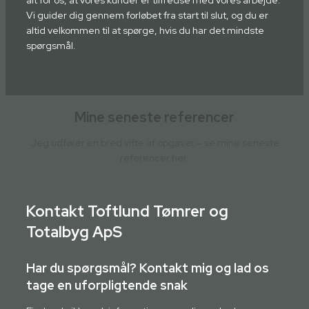
alt for os, at vores kunder er tilfredse med vores arbejde.
Vi guider dig gennem forløbet fra start til slut, og du er
altid velkommen til at spørge, hvis du har det mindste
spørgsmål.
Mine seneste referencer
Jeg udfører en bred vifte af opgaver – se mine seneste
referencer her.
Kontakt Toftlund Tømrer og
Totalbyg ApS
Har du spørgsmål? Kontakt mig og lad os
tage en uforpligtende snak