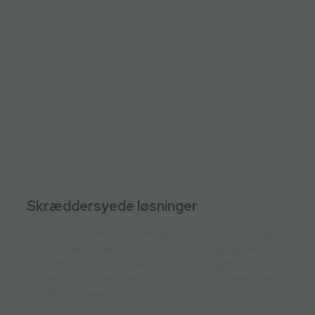
Læs mere her
Skræddersyede løsninger
Vores kunder har alle forskellige behov, og derfor tilbyder
vi altid skræddersyede løsninger med udgangspunkt i
hver enkelte kundes ønsker. Inden vi går i gang,
forventningsafstemmer vi med dig, så vi kan levere et
resultat, der lever op til dine forventninger.