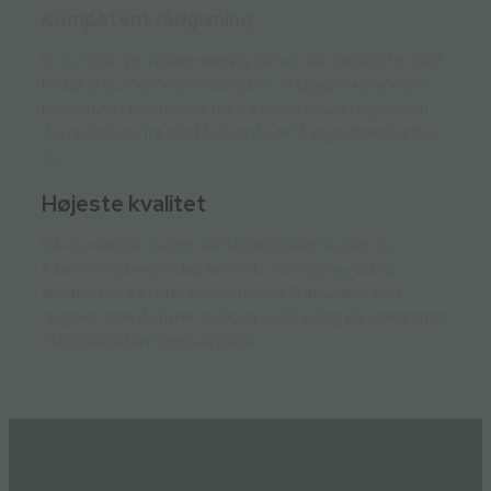
Kompetent rådgivning
Er du i tvivl om, hvilken løsning der er den bedste for dig?
Det skal du ikke bekymre dig om. Vi tilbyder kompetent
rådgivning i forbindelse med ethvert projekt og holder
dig opdateret fra start til slut. Du er i trygge hænder hos
os.
Højeste kvalitet
Når du vælger os som samarbejdspartner, kan du
forvente løsninger i høj kvalitet – hver gang. Vores
ansatte har de rette kompetencer til at udføre den
opgave, som du hyrer os til, og vi går aldrig på kompromis
med kvaliteten i vores arbejde.