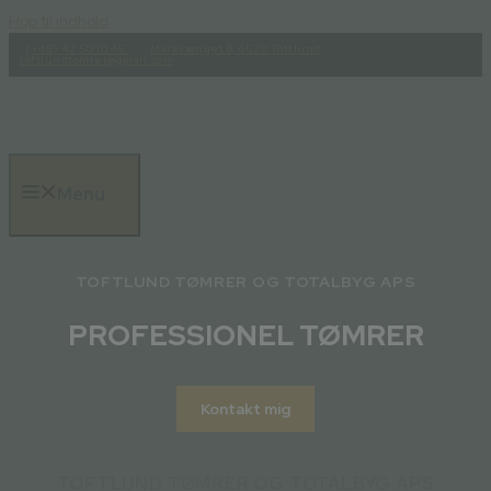
Hop til indhold
(+45) 42 50 10 45
Markvænget 6, 6520 Toftlund
toftlundtomrer@gmail.com
Menu
TOFTLUND TØMRER OG TOTALBYG APS
PROFESSIONEL TØMRER
Kontakt mig
TOFTLUND TØMRER OG TOTALBYG APS