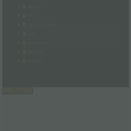
Tømrer
Tag
Døre og vinduer
Gulv
Referencer
Om mig
Kontakt
Luk